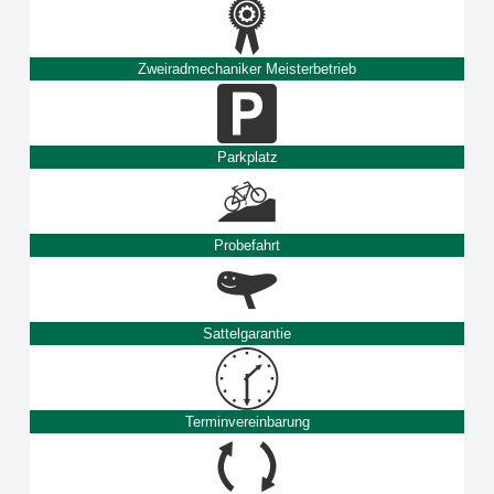
Zweiradmechaniker Meisterbetrieb
Parkplatz
Probefahrt
Sattelgarantie
Terminvereinbarung