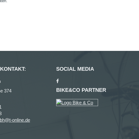
nten.
 KONTAKT:
SOCIAL MEDIA
n
BIKE&CO PARTNER
ße 374
1
3
bh@t-online.de