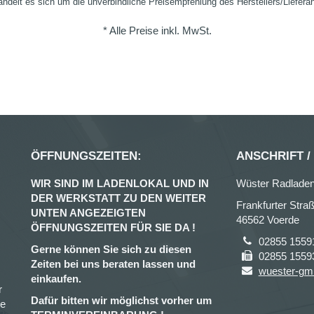
ndelt es sich um die unverbindliche Preisempfehlung des Herstellers/Liefera
* Alle Preise inkl. MwSt.
ÖFFNUNGSZEITEN:
ANSCHRIFT /
WIR SIND IM LADENLOKAL UND IN
Wüster Radlade
DER WERKSTATT ZU DEN WEITER
Frankfurter Stra
UNTEN ANGEZEIGTEN
46562 Voerde
ÖFFNUNGSZEITEN FÜR SIE DA !
02855 1559
Gerne können Sie sich zu diesen
02855 1559
Zeiten bei uns beraten lassen und
wuester-gm
einkaufen.
r
Dafür bitten wir möglichst vorher um
ce