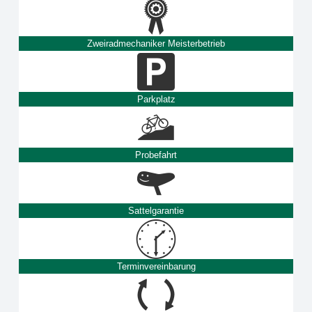
Zweiradmechaniker Meisterbetrieb
Parkplatz
Probefahrt
Sattelgarantie
Terminvereinbarung