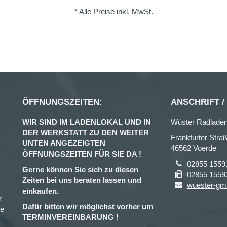
* Alle Preise inkl. MwSt.
ÖFFNUNGSZEITEN:
ANSCHRIFT /
WIR SIND IM LADENLOKAL UND IN
Wüster Radlade
DER WERKSTATT ZU DEN WEITER
Frankfurter Stra
UNTEN ANGEZEIGTEN
46562 Voerde
ÖFFNUNGSZEITEN FÜR SIE DA !
02855 1559
Gerne können Sie sich zu diesen
02855 1559
Zeiten bei uns beraten lassen und
wuester-gm
einkaufen.
r
Dafür bitten wir möglichst vorher um
ce
TERMINVEREINBARUNG !