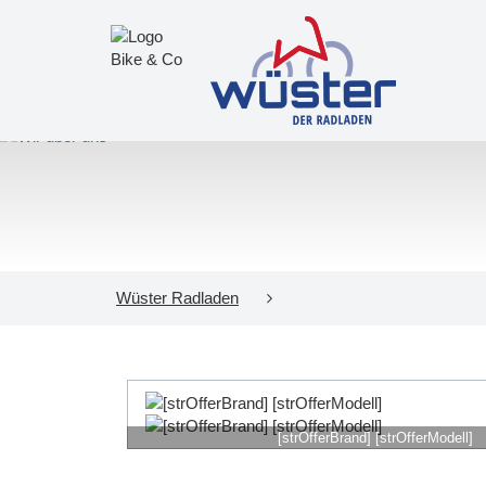
Wüster Radladen
[strOfferBrand] [strOfferModell]