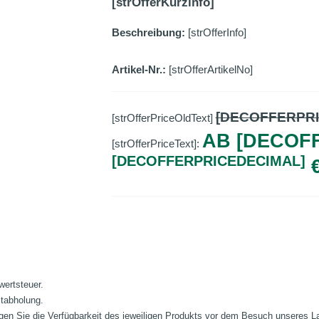
[strOfferKurzinfo]
Beschreibung:
[strOfferInfo]
Artikel-Nr.:
[strOfferArtikelNo]
[DECOFFERPR
[strOfferPriceOldText]
AB [DECOF
[strOfferPriceText]:
[DECOFFERPRICEDECIMAL]
wertsteuer.
stabholung.
fragen Sie die Verfügbarkeit des jeweiligen Produkts vor dem Besuch unseres 