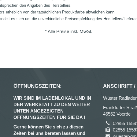
ntsprechen den Angaben des Herstellers.
ors erheblich von der tatsächlichen Produktfarbe abweichen kann.
ndelt es sich um die unverbindliche Preisempfehlung des Herstellers/Liefera
* Alle Preise inkl. MwSt.
ÖFFNUNGSZEITEN:
ANSCHRIFT /
WIR SIND IM LADENLOKAL UND IN
Wüster Radlade
DER WERKSTATT ZU DEN WEITER
Frankfurter Stra
UNTEN ANGEZEIGTEN
46562 Voerde
ÖFFNUNGSZEITEN FÜR SIE DA !
02855 1559
Gerne können Sie sich zu diesen
02855 1559
Zeiten bei uns beraten lassen und
wuester-gm