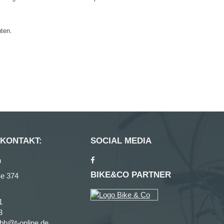
nten.
 KONTAKT:
SOCIAL MEDIA
n
BIKE&CO PARTNER
ße 374
1
3
bh@t-online.de