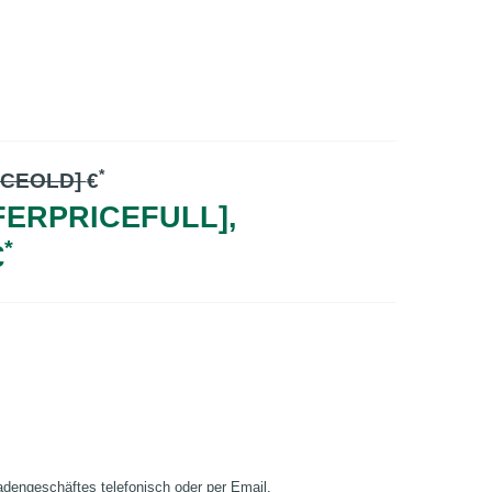
*
ICEOLD]
€
FERPRICEFULL],
*
€
Ladengeschäftes telefonisch oder per Email.