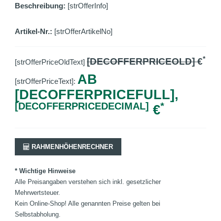
Beschreibung:
[strOfferInfo]
Artikel-Nr.:
[strOfferArtikelNo]
*
[DECOFFERPRICEOLD]
€
[strOfferPriceOldText]
AB
[strOfferPriceText]:
[DECOFFERPRICEFULL],
[DECOFFERPRICEDECIMAL]
*
€
RAHMENHÖHENRECHNER
* Wichtige Hinweise
Alle Preisangaben verstehen sich inkl. gesetzlicher
Mehrwertsteuer.
Kein Online-Shop! Alle genannten Preise gelten bei
Selbstabholung.